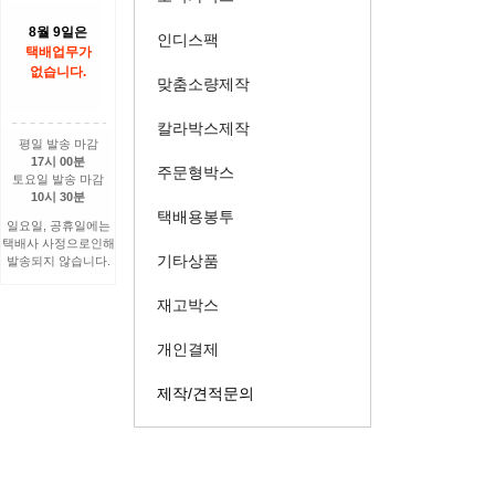
8월 9일은
인디스팩
택배업무가
없습니다.
맞춤소량제작
칼라박스제작
평일 발송 마감
17시 00분
주문형박스
토요일 발송 마감
10시 30분
택배용봉투
일요일, 공휴일에는
택배사 사정으로인해
기타상품
발송되지 않습니다.
재고박스
개인결제
제작/견적문의