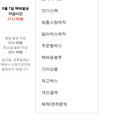
8월 7일 택배발송
인디스팩
마감시간
17시 00분
맞춤소량제작
칼라박스제작
평일 발송 마감
17시 00분
주문형박스
토요일 발송 마감
10시 30분
택배용봉투
일요일, 공휴일에는
택배사 사정으로인해
기타상품
발송되지 않습니다.
재고박스
개인결제
제작/견적문의