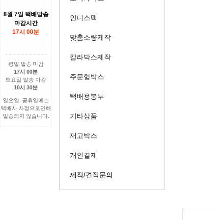
8월 7일 택배발송
인디스팩
마감시간
17시 00분
맞춤소량제작
칼라박스제작
평일 발송 마감
17시 00분
주문형박스
토요일 발송 마감
10시 30분
택배용봉투
일요일, 공휴일에는
택배사 사정으로인해
기타상품
발송되지 않습니다.
재고박스
개인결제
제작/견적문의