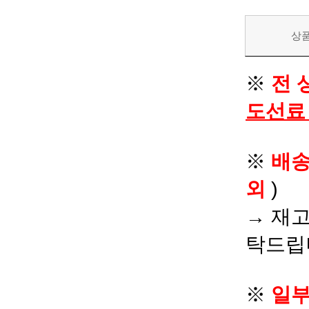
상
※
전 
도선료
※
배
외
)
→ 재고
탁드립
※
일부