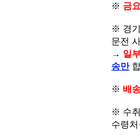
※
금요
※ 경기
문전 
→
일부
송만
합
※
배송
※ 수
수령처