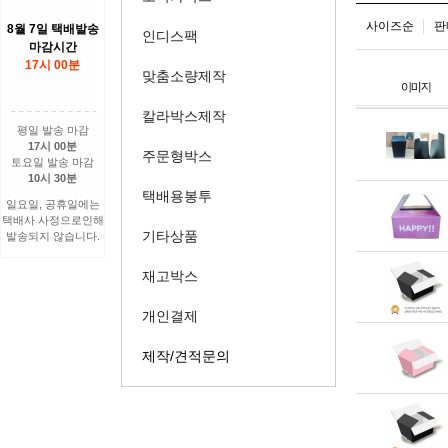
사이즈순
판
8월 7일 택배발송
인디스팩
마감시간
17시 00분
맞춤소량제작
칼라박스제작
평일 발송 마감
17시 00분
주문형박스
토요일 발송 마감
10시 30분
택배용봉투
일요일, 공휴일에는
택배사 사정으로인해
기타상품
발송되지 않습니다.
재고박스
개인결제
제작/견적문의