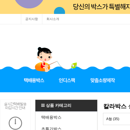
공지사항
회사소개
상품 카테고리
칼라박스
택배용박스
A형 (35)
초특가박스