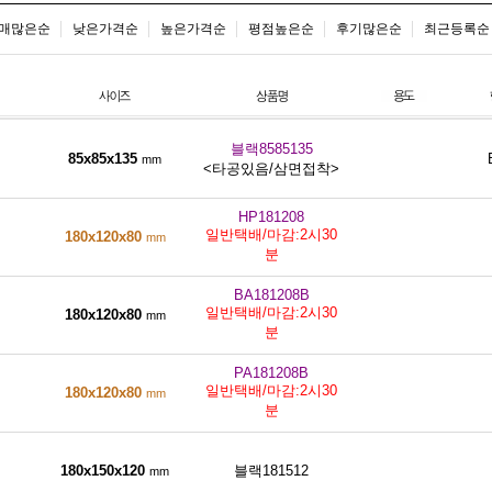
매많은순
낮은가격순
높은가격순
평점높은순
후기많은순
최근등록순
블랙8585135
85x85x135
mm
<타공있음/삼면접착>
HP181208
일반택배/마감:2시30
180x120x80
mm
분
BA181208B
일반택배/마감:2시30
180x120x80
mm
분
PA181208B
일반택배/마감:2시30
180x120x80
mm
분
180x150x120
블랙181512
mm