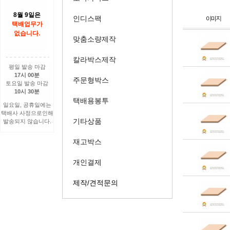
8월 9일은
인디스팩
택배업무가
없습니다.
맞춤소량제작
칼라박스제작
평일 발송 마감
17시 00분
주문형박스
토요일 발송 마감
10시 30분
택배용봉투
일요일, 공휴일에는
택배사 사정으로인해
기타상품
발송되지 않습니다.
재고박스
개인결제
제작/견적문의