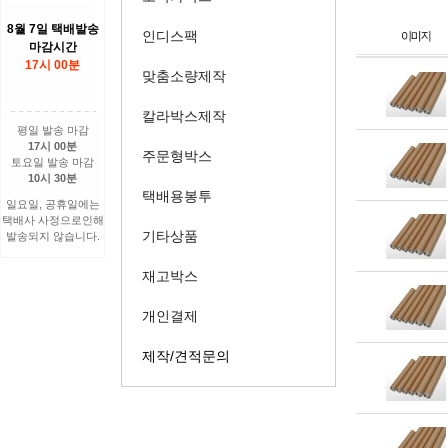
8월 7일 택배발송
인디스팩
마감시간
17시 00분
맞춤소량제작
칼라박스제작
평일 발송 마감
17시 00분
주문형박스
토요일 발송 마감
10시 30분
택배용봉투
일요일, 공휴일에는
택배사 사정으로인해
기타상품
발송되지 않습니다.
재고박스
개인결제
제작/견적문의